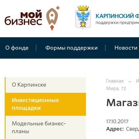
КАРПИНСКИЙ 
поддержки предпри
О фонде
Формы поддержки
Новости
Главная
→
И
О Карпинске
Мира, 72
Магази
Инвестиционные
площадки
17.10.2017
Модельные бизнес-
Адрес:
Сверд
планы