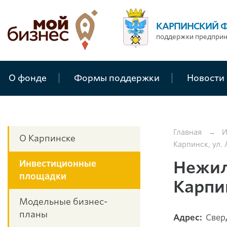
КАРПИНСКИЙ 
поддержки предпри
О фонде
Формы поддержки
Новости
Главная
→
И
О Карпинске
Карпинск, ул.
Нежил
Инвестиционные
площадки
Карпин
Модельные бизнес-
планы
Адрес:
Сверд