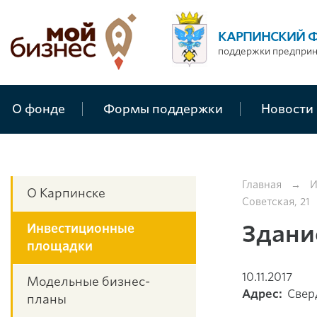
КАРПИНСКИЙ 
поддержки предпри
О фонде
Формы поддержки
Новости
Главная
→
И
О Карпинске
Советская, 21
Здание
Инвестиционные
площадки
10.11.2017
Модельные бизнес-
Адрес:
Сверд
планы