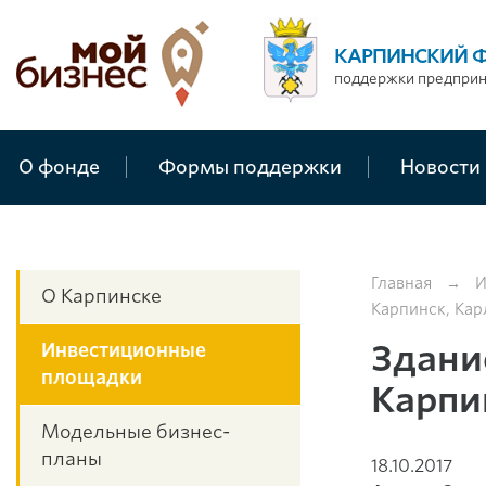
КАРПИНСКИЙ 
поддержки предпри
О фонде
Формы поддержки
Новости
Главная
→
И
О Карпинске
Карпинск, Карл
Здание
Инвестиционные
площадки
Карпин
Модельные бизнес-
планы
18.10.2017