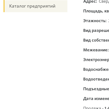
Адрес:
Сверд
Каталог предприятий
Площадь, кв.
Этажность:
Вид разреше
Вид собстве
Межевание:
Электроэнер
Водоснабже
Водоотведе
Подъездные 
Дата измене
Продажа -
1 