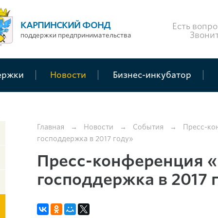
КАРПИНСКИЙ ФОНД
Есть вопро
Звони
поддержки предпринимательства
ержки
Новости
Бизнес-инкубатор
Главная
→
Новости
→
События
→
Пресс-ко
господдержка в 2017 году»
Пресс-конференция «
господдержка в 2017 