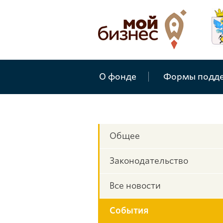
О фонде
Формы подд
Общее
Законодательство
Все новости
События