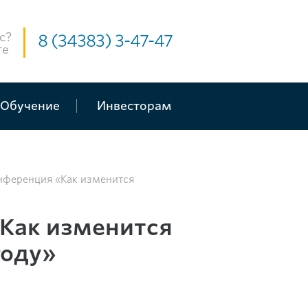
с?
8 (34383) 3-47-47
те
Обучение
Инвесторам
нференция «Как изменится
Как изменится
году»