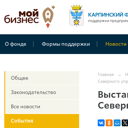
КАРПИНСКИЙ 
поддержки предпри
О фонде
Формы поддержки
Новости
Главная
→
Н
Общее
Северного упр
Выста
Законодательство
Север
Все новости
События