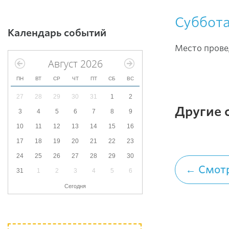
Суббота
Календарь событий
Место провед
Август 2026
ПН
ВТ
СР
ЧТ
ПТ
СБ
ВС
27
28
29
30
31
1
2
Другие 
3
4
5
6
7
8
9
10
11
12
13
14
15
16
17
18
19
20
21
22
23
24
25
26
27
28
29
30
← Смотр
31
1
2
3
4
5
6
Сегодня