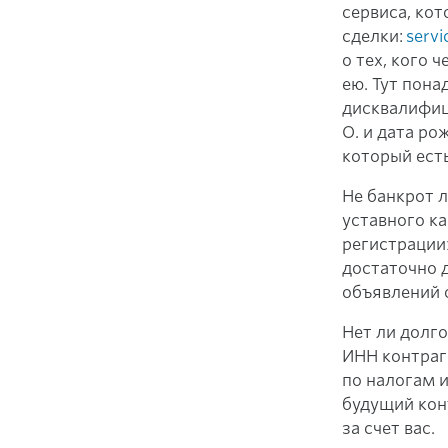
сервиса, ко
сделки:
servi
о тех, кого 
ею. Тут пона
дисквалифиц
О. и дата ро
который есть
Не банкрот 
уставного к
регистрации
достаточно д
объявлений о
Нет ли долго
ИНН контраге
по налогам и
будущий кон
за счет вас.