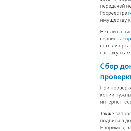
передачей н
Росреестра
r
имуществу к
Нет ли в сп
сервис
zakup
есть ли орг
госзакупкам
Сбор до
проверк
При проверке
копии нужны
интернет-се
Также запро
подписи в д
Например, за