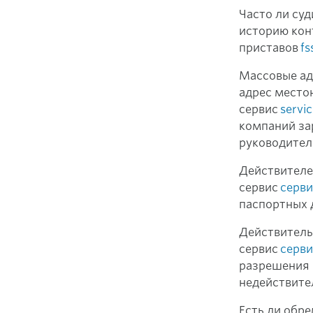
Часто ли суд
историю конт
приставов
fs
Массовые ад
адрес место
сервис
servic
компаний за
руководителя
Действителе
сервис
серви
паспортных 
Действитель
сервис
серви
разрешения 
недействите
Есть ли обре