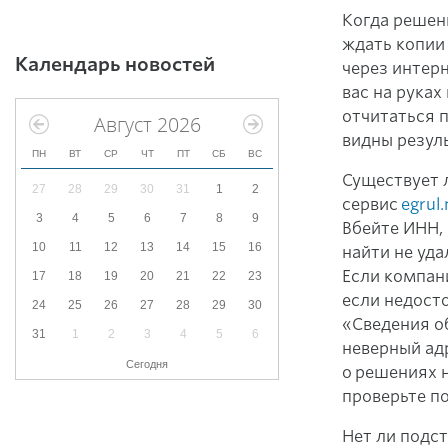
Когда решен
ждать копии
Календарь новостей
через интер
вас на руках
отчитаться 
Август 2026
видны резул
ПН
ВТ
СР
ЧТ
ПТ
СБ
ВС
Существует 
27
28
29
30
31
1
2
сервис
egrul.
3
4
5
6
7
8
9
Вбейте ИНН, 
10
11
12
13
14
15
16
найти не уда
Если компан
17
18
19
20
21
22
23
если недосто
24
25
26
27
28
29
30
«Сведения об
31
1
2
3
4
5
6
неверный адр
Сегодня
о решениях 
проверьте п
Нет ли подс