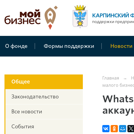
КАРПИНСКИЙ 
поддержки предпри
О фонде
Формы поддержки
Новости
Главная
→
Н
Общее
малого бизне
Whats
Законодательство
аккау
Все новости
События