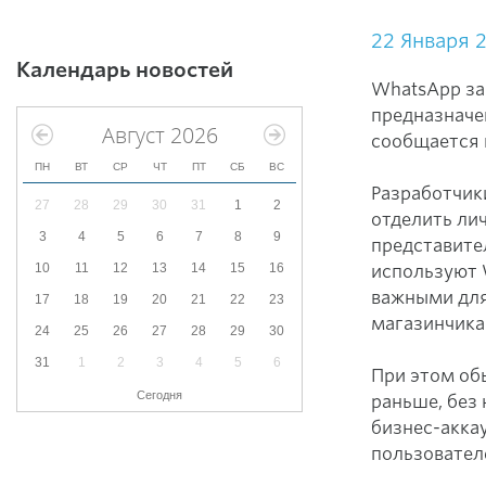
22 Января 
Календарь новостей
WhatsApp за
предназначе
Август 2026
сообщается 
ПН
ВТ
СР
ЧТ
ПТ
СБ
ВС
Разработчик
27
28
29
30
31
1
2
отделить ли
3
4
5
6
7
8
9
представите
10
11
12
13
14
15
16
используют 
важными для
17
18
19
20
21
22
23
магазинчика
24
25
26
27
28
29
30
31
1
2
3
4
5
6
При этом об
Сегодня
раньше, без
бизнес-акка
пользовател